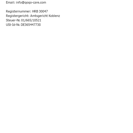
Email: info
@qoqo-care.com
Registernummer: HRB 30047
Registergericht: Amtsgericht Koblenz
Steuer-Nr. 01/665/18521
USt-Id-Nr. DE365447738
Folge uns
Impressum
Datenschutz
AGB & Widerruf
Cookies
Kontakt
© 2024/2025 QOQO CARE UG
(haftungsbeschränkt)
Alle Rechte vorbehalten.