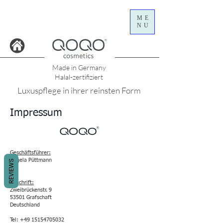
ME
NU
Made in Germany
Halal-zertifiziert
Luxuspflege in ihrer reinsten Form
Impressum
Geschäftsführer:
Angela Püttmann
REVIEWS
Anschrift:
Zweibrückenstr. 9
53501 Grafschaft
Deutschland
Tel:
+49 15154705032